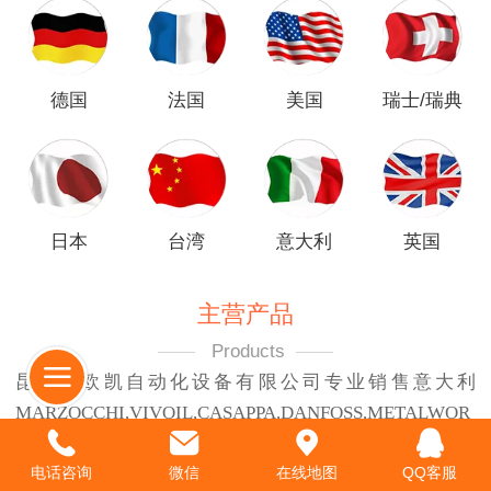
德国
法国
美国
瑞士/瑞典
日本
台湾
意大利
英国
主营产品
——
Products
——
昆山恩欧凯自动化设备有限公司专业销售意大利
MARZOCCHI,VIVOIL,CASAPPA,DANFOSS,METALWOR
K等进口品牌;主营产品包括：齿轮泵,叶片泵,柱塞泵,液压
马达,分流器,电磁阀,气控阀,插装阀等液压-气动元件.
电话咨询
微信
在线地图
QQ客服