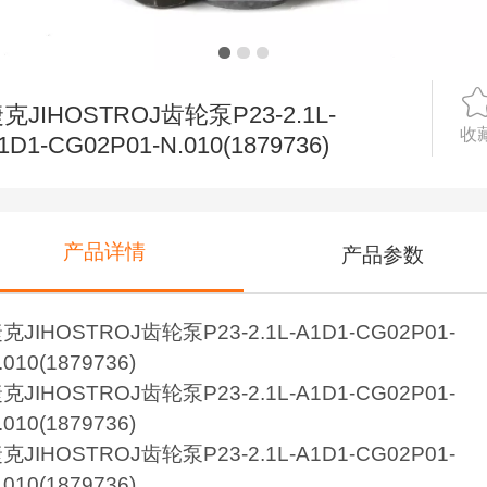
克JIHOSTROJ齿轮泵P23-2.1L-
收
1D1-CG02P01-N.010(1879736)
产品详情
产品参数
克JIHOSTROJ齿轮泵P23-2.1L-A1D1-CG02P01-
.010(1879736)
克JIHOSTROJ齿轮泵P23-2.1L-A1D1-CG02P01-
.010(1879736)
克JIHOSTROJ齿轮泵P23-2.1L-A1D1-CG02P01-
.010(1879736)